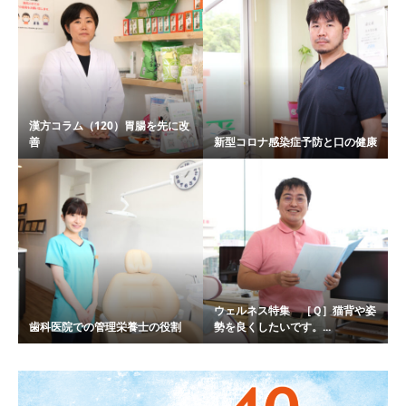
漢方コラム（120）胃腸を先に改
善
新型コロナ感染症予防と口の健康
ウェルネス特集 ［Ｑ］猫背や姿
歯科医院での管理栄養士の役割
勢を良くしたいです。...