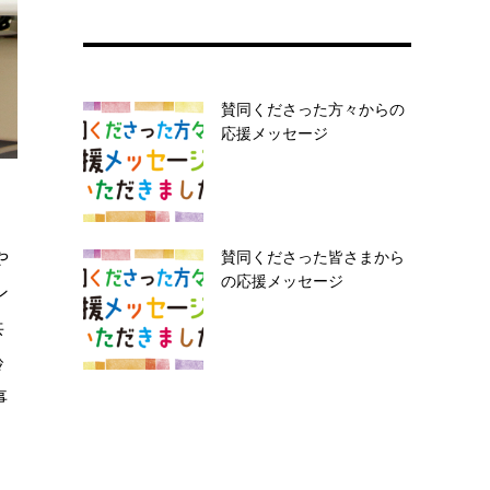
賛同くださった方々からの
応援メッセージ
レ
や
賛同くださった皆さまから
の応援メッセージ
ン
共
齢
事