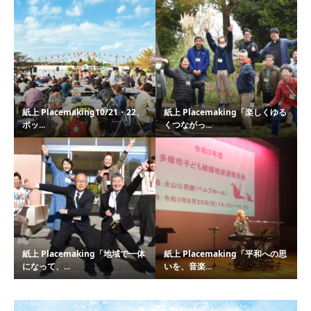
紙上 Placemaking10/21・22、
紙上 Placemaking「楽しくゆる
ポッ...
くつながっ...
紙上 Placemaking「地域で一体
紙上 Placemaking「平和への思
になって、...
いを、音楽...