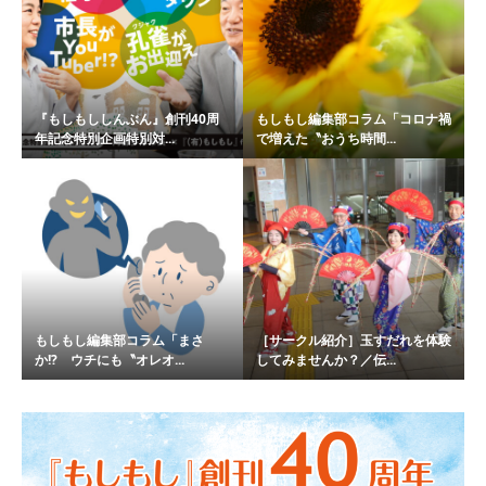
『もしもししんぶん』創刊40周
もしもし編集部コラム「コロナ禍
年記念特別企画特別対...
で増えた〝おうち時間...
もしもし編集部コラム「まさ
［サークル紹介］玉すだれを体験
か!? ウチにも〝オレオ...
してみませんか？／伝...