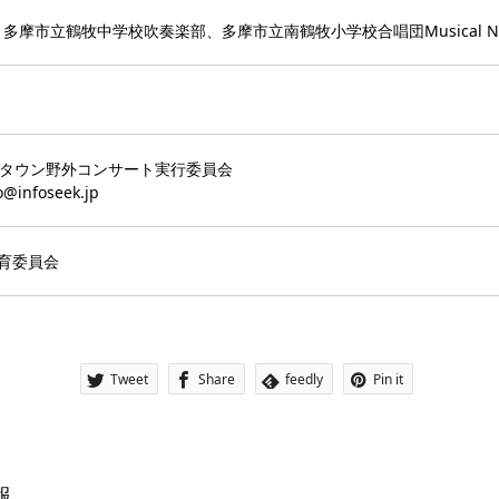
ル、多摩市立鶴牧中学校吹奏楽部、多摩市立南鶴牧小学校合唱団Musical No
ータウン野外コンサート実行委員会
@infoseek.jp
育委員会
Tweet
Share
feedly
Pin it
報