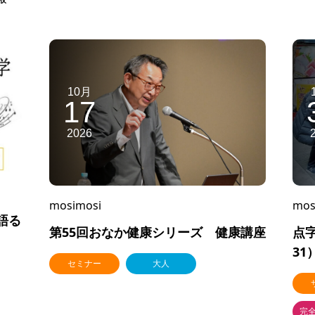
10月
17
2026
mosimosi
mos
語る
第55回おなか健康シリーズ 健康講座
点字
31
セミナー
大人
完