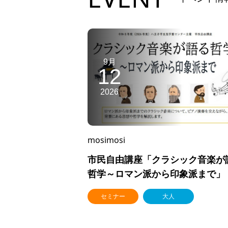
9月
12
2026
mosimosi
市民自由講座「クラシック音楽が
哲学～ロマン派から印象派まで」
セミナー
大人