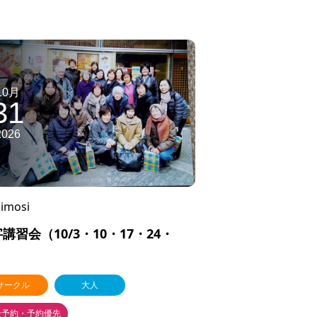
10月
31
2026
imosi
講習会（10/3・10・17・24・
）
サークル
大人
全予約・予約優先