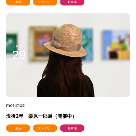
展示
ファミリー
駐車場
5月
29
2022
mosimosi
没後2年 栗原一郎展（開催中）
展示
ファミリー
駐車場