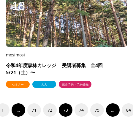
18
2022
mosimosi
令和4年度森林カレッジ 受講者募集 全4回
5/21（土）〜
セミナー
大人
完全予約・予約優先
1
…
71
72
73
74
75
…
84