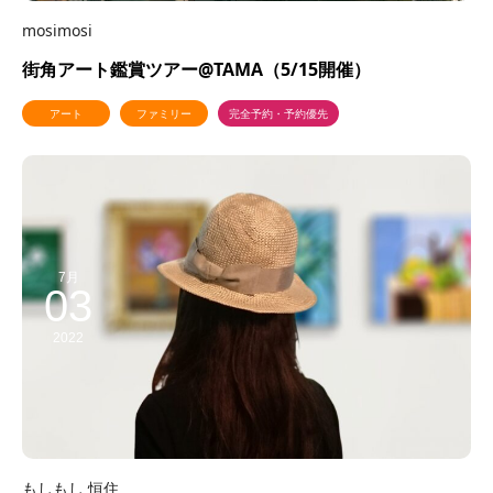
mosimosi
街角アート鑑賞ツアー@TAMA（5/15開催）
アート
ファミリー
完全予約・予約優先
7月
03
2022
もしもし 恒住