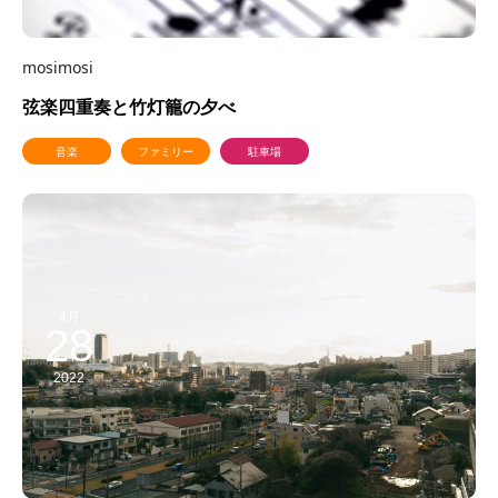
mosimosi
弦楽四重奏と竹灯籠の夕べ
音楽
ファミリー
駐車場
4月
28
2022