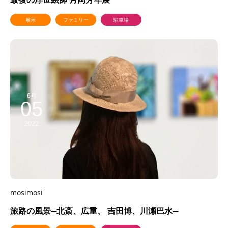
展示
ファミリー
駐車場
6月
05
2022
mosimosi
旅路の風景─北斎、広重、 吉田博、川瀬巴水─