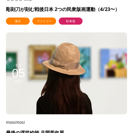
彫刻刀が刻む戦後日本 2つの民衆版画運動（4/23〜）
展示
ファミリー
駐車場
6月
05
2022
mosimosi
最後の浮世絵師 月岡芳年展