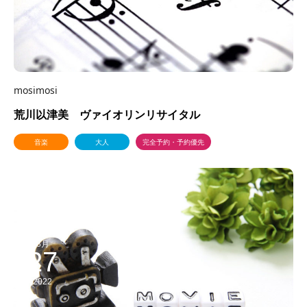
mosimosi
荒川以津美 ヴァイオリンリサイタル
音楽
大人
完全予約・予約優先
8月
27
2022