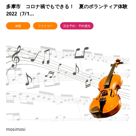
多摩市 コロナ禍でもできる！ 夏のボランティア体験
2022（7/1...
体験
ファミリー
完全予約・予約優先
8月
24
2022
mosimosi