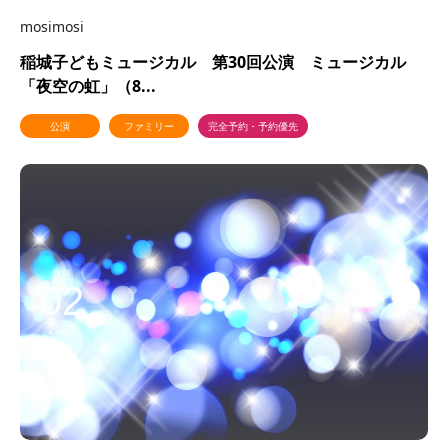
mosimosi
稲城子どもミュージカル 第30回公演 ミュージカル
「夜空の虹」（8...
公演
ファミリー
完全予約・予約優先
8月
02
2022