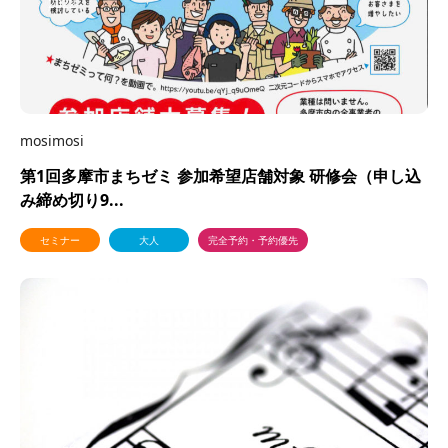
2022
mosimosi
第1回多摩市まちゼミ 参加希望店舗対象 研修会（申し込
み締め切り9...
セミナー
大人
完全予約・予約優先
8月
27
2022