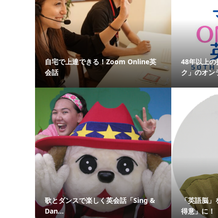
自宅で上達できる！Zoom Online英
48年以上
会話
ク」のオンラ
歌とダンスで楽しく英会話「Sing &
「英語脳」
Dan...
得意」に！