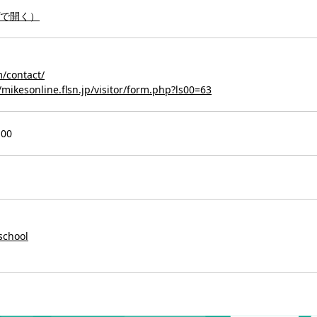
プで開く
）
/contact/
/mikesonline.flsn.jp/visitor/form.php?ls00=63
00
school