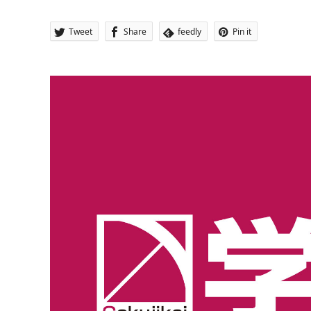
Tweet
Share
feedly
Pin it