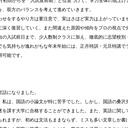
2月初頭からを「入試直前期」と位置づけて、学力全体の底上げ
を、双方のバランスを考えて進めていきます。
わせをするやり方は要注意で、実はさほど実力は上がっていま
に深く復習していく、また間違えた原因や傾向をプロの視点で
自の入試前日まで、少人数制クラスに加え、徹底的に志望校別
でも気持ちが逸れがちな年末年始には、正月特訓・元旦特講で
用可能です。
世話になりました。
。私は、国語の小論文が特に苦手でした。しかし、国語の桑沢
述を課す大学に合格することができました。また、英語に関し
られますが、初めは文法もままならず、ミスも多い文章しか書