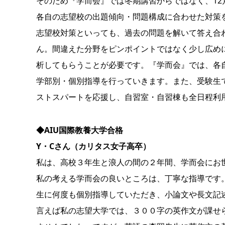
そのため『学而会』では冬期講習からではなく、1
各自の志望校の出題傾向・問題構成に合わせた対策
志望校対策といっても、過去の問題を解いて答え合
ん。間違えた分野をピンポイントではなく少し広め
析してもらうことが必要です。『学而会』では、各
学部別・個別指導を行っていきます。また、受験生
ストスパートを応援し、自習室・自習棟も全日程利
◆AIU国際教養大学合格
Y・Cさん（カリタス女子高卒）
私は、高校３年生と浪人の間の２年間、学而会にお
私の考える学而会の良いところは、丁寧な指導です
生に何度も個別指導していただき、小論文や長文記
言えば私の志望大学では、３００字の英作文が課せ