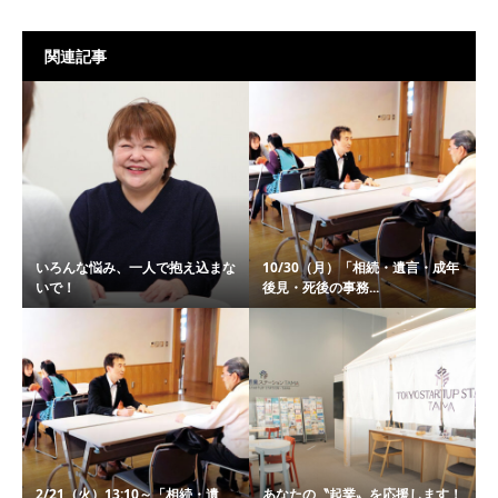
関連記事
いろんな悩み、一人で抱え込まな
10/30（月）「相続・遺言・成年
いで！
後見・死後の事務...
2/21（火）13:10～「相続・遺
あなたの〝起業〟を応援します！