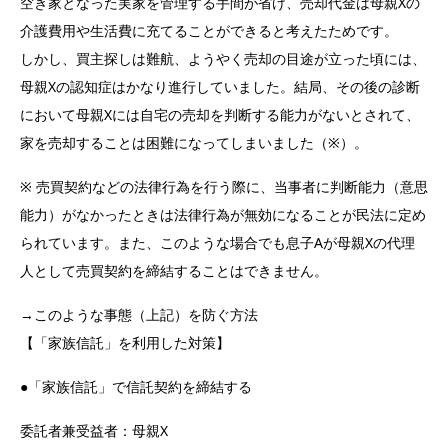
空き家となった実家を管理する手間が省け、売却代金は母親Xの
介護費用や生活費に充てることができると考えたためです。
しかし、買主探しは難航、ようやく売却の目途が立った頃には、
母親Xの認知症はかなり進行していました。結局、その後の診断
において母親Xには自宅の売却を判断する能力がないとされて、
家を売却することは困難になってしまいました（※）。
※ 売買契約などの法律行為を行う際に、当事者に判断能力（意思
能力）がなかったときは法律行為が無効になることが民法に定め
られています。また、このような場合でも息子Aが母親Xの代理
人として売買契約を締結することはできません。
→このような事態（上記）を防ぐ方法
【「家族信託」を利用した対策】
●「家族信託」で信託契約を締結する
委託者兼受益者：母親X