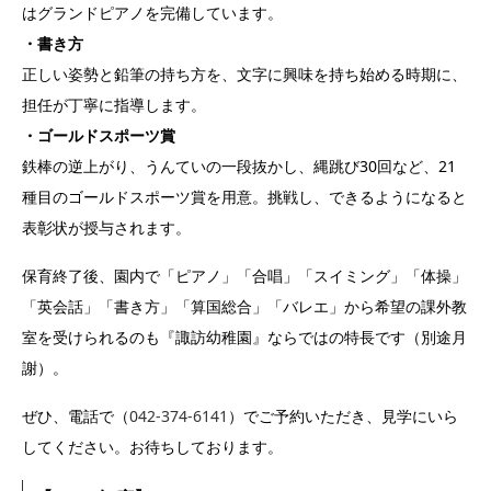
はグランドピアノを完備しています。
・書き方
正しい姿勢と鉛筆の持ち方を、文字に興味を持ち始める時期に、
担任が丁寧に指導します。
・ゴールドスポーツ賞
鉄棒の逆上がり、うんていの一段抜かし、縄跳び30回など、21
種目のゴールドスポーツ賞を用意。挑戦し、できるようになると
表彰状が授与されます。
保育終了後、園内で「ピアノ」「合唱」「スイミング」「体操」
「英会話」「書き方」「算国総合」「バレエ」から希望の課外教
室を受けられるのも『諏訪幼稚園』ならではの特長です（別途月
謝）。
ぜひ、電話で（
042-374-6141
）でご予約いただき、見学にいら
してください。お待ちしております。