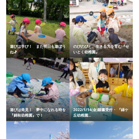
遊びは学び！ また明日も遊ぼう
のびのびと、生きる力を育む『せ
ね🎵
いとく幼稚園』
遊びは発見！ 夢中になれる時を
2022/1/14(金)願書受付・ 『緑ケ
『錦秋幼稚園』で！
丘幼稚園...