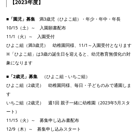
【2023年度】
■「園児」募集
満3歳児（ひよこ組）・年少・年中・年長
10/15（土）～ 入園願書配布
11/1（火）～ 入園受付
ひよこ組（満3歳児） 幼稚園同様、11/1～入園受付となります
※「ひよこ組」は3歳の誕生日を迎えると、幼児教育無償化の対
象になります
■「2歳児」募集
（ひよこ組・いちご組）
ひよこ組（2歳児） 幼稚園同様、毎日・子どものみで通園しま
す
いちご組（2歳児） 週1回 親子一緒に幼稚園（2023年5月スタ
ート）
11/15（火）～ 募集申し込み書配布
12/9（木）～ 募集申し込みスタート