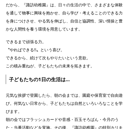
だから、『諏訪幼稚園』は、日々の生活の中で、さまざまな体験
を通して物事に興味を抱かせ、自ら学び・考えることのできる力
を身につけさせ、やる気を伸ばし、自信と協調性、深い情操と豊
かな人間性を養う環境を用意しています。
できるまで頑張る力。
〝やればできる!!〟という喜び。
できるから、続けて次もやりたいという意欲。
この積み重ねが、子どもたちの未来を拓きます。
子どもたちの1日の生活は…
元気な挨拶で登園したら、朝の会までは、園庭や保育室で自由遊
び。何気ない日常から、子どもたちは自然といろいろなことを学
びます。
朝の会ではフラッシュカードや音感・百玉そろばん・今月のう
た・当番活動などを実施。その後、『諏訪幼稚園』の特別カリキ