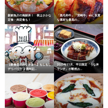
新鮮魚介の海鮮丼！ 夜はさかな
「黒毛和牛」「宮崎牛」etc, 良質
定食・肉定食も！
な素材を最高の...
【飲食店のみなさまへ】もしもし
2025年11月、平日限定「うな丼
デリバリー ２周年記...
ランチ」が断然お...