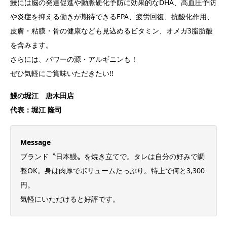
鰻には脳の発達促進や動脈硬化予防に効果的なDHA、高血圧予防
や炎症を抑える働きが期待できるEPA、疲労回復、抗酸化作用、
皮膚・粘膜・骨の健康なども見込めるビタミン、オメガ3脂肪酸
を含みます。
さらには、パワーの源・アルギニンも！
ぜひ気軽にご賞味いただきたい!!
鰻の堀江 唐木田店
代表：堀江 隆司
Message
ブランド〝日本鰻〟を焼き立てで。タレは自分の好みで調
整OK。身は肉厚でボリュームたっぷり。特上で何と3,300
円。
気軽にいただけると好評です。