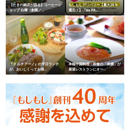
【たまの銘店が語る】コーヒーシ
もしもしデリバリー【最大20％
ョップ 白樺（創業／...
還元！】『au PA...
『ダ ルチアーノ』の平日ランチ
本格中国料理・和食の「美膳」が
が、おいしくってお得...
展望レストランにオー...