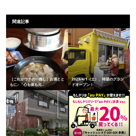
関連記事
［これがウチの一推し］お酒とと
2023/4/1（土）、待望のグラン
もに♪ 「心も体も元...
ドオープン！