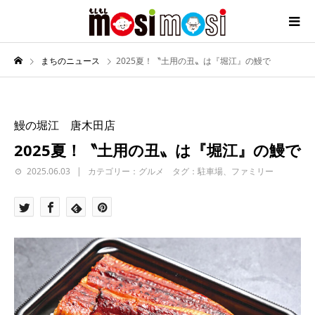
まちのニュース
2025夏！〝土用の丑〟は『堀江』の鰻で
鰻の堀江 唐木田店
2025夏！〝土用の丑〟は『堀江』の鰻で
2025.06.03
カテゴリー：グルメ タグ：駐車場、ファミリー