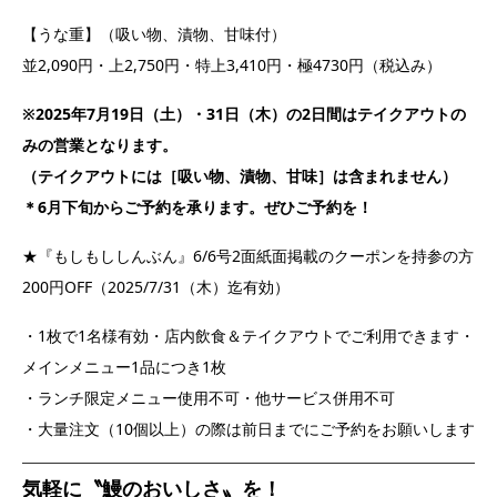
【うな重】（吸い物、漬物、甘味付）
並2,090円・上2,750円・特上3,410円・極4730円（税込み）
※2025年7月19日（土）・31日（木）の2日間はテイクアウトの
みの営業となります。
（テイクアウトには［吸い物、漬物、甘味］は含まれません）
＊6月下旬からご予約を承ります。ぜひご予約を！
★『もしもししんぶん』6/6号2面紙面掲載のクーポンを持参の方
200円OFF（2025/7/31（木）迄有効）
・1枚で1名様有効・店内飲食＆テイクアウトでご利用できます・
メインメニュー1品につき1枚
・ランチ限定メニュー使用不可・他サービス併用不可
・大量注文（10個以上）の際は前日までにご予約をお願いします
気軽に〝鰻のおいしさ〟を！