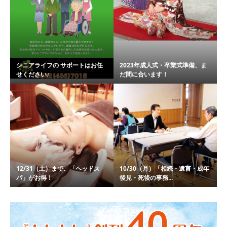
シニアライフの サポートはお任
2023年成人式・卒業式準備、ま
せください♪
だ間に合います！
12/31（土）まで、「ヘッドス
10/30（月）「相続・遺言・成年
パ」がお得！
後見・死後の事務...