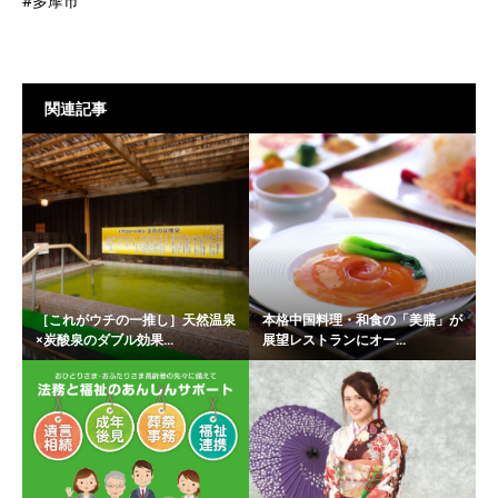
#多摩市
関連記事
［これがウチの一推し］天然温泉
本格中国料理・和食の「美膳」が
×炭酸泉のダブル効果...
展望レストランにオー...