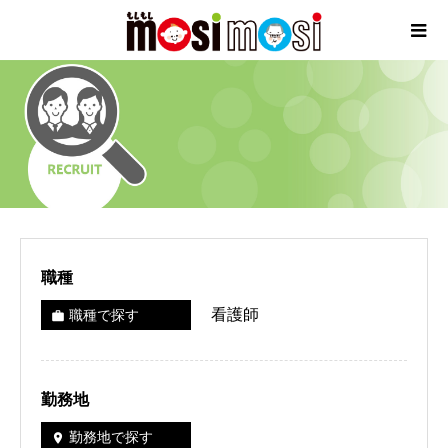
職種
看護師
職種で探す
work
勤務地
勤務地で探す
room