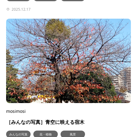
2025.12.17
mosimosi
［みんなの写真］青空に映える宿木
みんなの写真
花・植物
風景