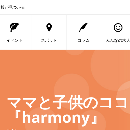
情報が見つかる！
イベント
スポット
コラム
みんなの求
ママと子供のココ
『harmony』