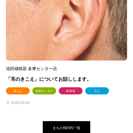
池田補聴器 多摩センター店
「耳のきこえ」についてお話しします。
暮らし
多摩センター
駐車場
大人
2020.06.04
まちのNEWS一覧