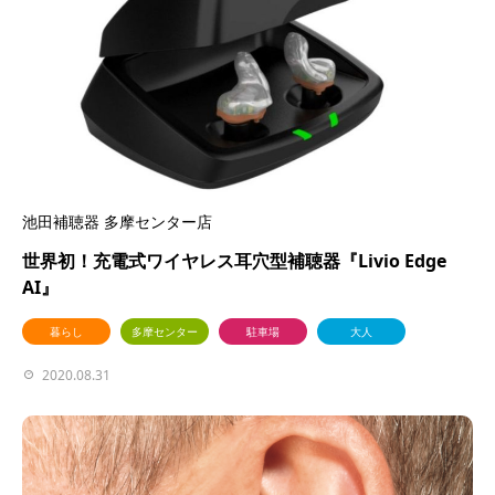
池田補聴器 多摩センター店
世界初！充電式ワイヤレス耳穴型補聴器『Livio Edge
AI』
暮らし
多摩センター
駐車場
大人
2020.08.31