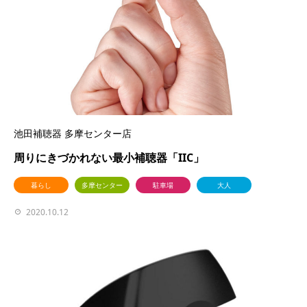
池田補聴器 多摩センター店
周りにきづかれない最小補聴器「IIC」
暮らし
多摩センター
駐車場
大人
2020.10.12