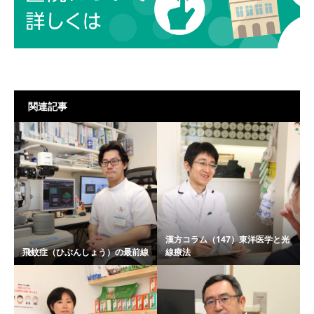
関連記事
漢方コラム（147）東洋医学と光
飛蚊症（ひぶんしょう）の最前線
線療法