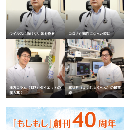
ウイルスに負けない体を作る
コロナが陽性になった時に
漢方コラム（137）ダイエットの
翼状片（よくじょうへん）の最前
漢方薬？
線