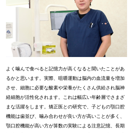
よく噛んで食べると記
憶力が高くなると聞いた
ことがあ
るかと思います。
実際、咀嚼運動は脳内の
血流量を増加
させ、細胞
に必要な酸素や栄養がた
くさん供給され脳神
経細
胞が活性化されます。こ
れは幅広い年齢層でさま
ざ
まな活躍をします。矯
正医との研究で、子ども
の顎口腔
機能は歯並び、
噛み合わせが良い方が高
いことが多く、
顎口腔機
能が高い方が算数の実験
による注意記憶、長期