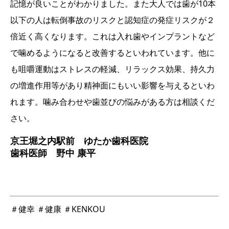
記
憶が良いことがわかりま
した。また大人では歯が
10本
以下の人は転倒事故
のリスクと認知症の発症
リスクが２
倍近く高くな
ります。これは入れ歯や
インプラントなど
で噛め
るようになると改善する
といわれています。他に
も咀嚼運動はストレスの
軽減、リラックス効果、持
久力
の増進作用等があり
精神面にもいい影響を与
えるといわ
れます。噛み
合わせや歯並びの悩みが
ある方は相談くだ
さい。
京王堀之内駅前 ゆたか歯科医院
歯科医師 野中 康平
＃健幸 ＃健康 ＃KENKOU