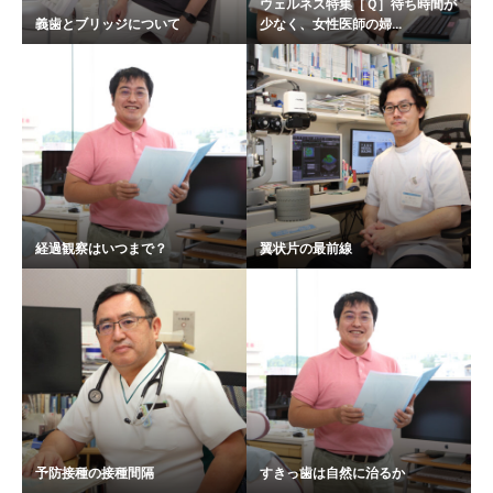
ウェルネス特集［Ｑ］待ち時間が
義歯とブリッジについて
少なく、女性医師の婦...
経過観察はいつまで？
翼状片の最前線
予防接種の接種間隔
すきっ歯は自然に治るか