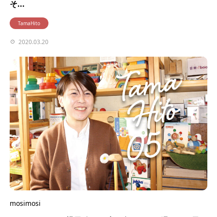
そ...
TamaHito
2020.03.20
mosimosi