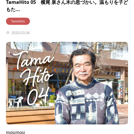
TamaHito 05 横尾 泉さん木の息づかい。温もりを子ど
もた...
TamaHito
2020.03.06
mosimosi