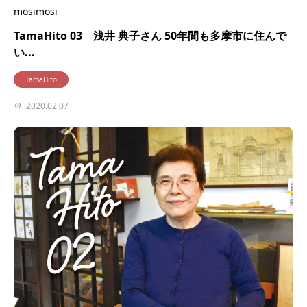
mosimosi
TamaHito 03 浅井 典子さん 50年間も多摩市に住んで
い...
TamaHito
2020.02.07