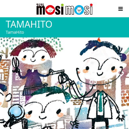
TAMAHITO
TamaHito