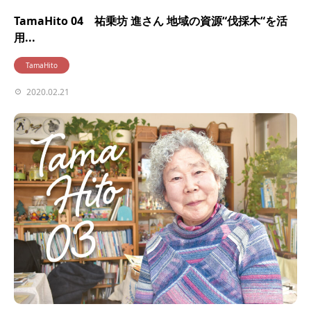
TamaHito 04 祐乗坊 進さん 地域の資源“伐採木“を活
用...
TamaHito
2020.02.21