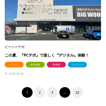
ピーシーデポ
この夏、『PCデポ』で楽しく〝デジタル〟体験！
パソコン
多摩地域
駐車場
ファミリー
2026.06.30
1
2
3
…
32