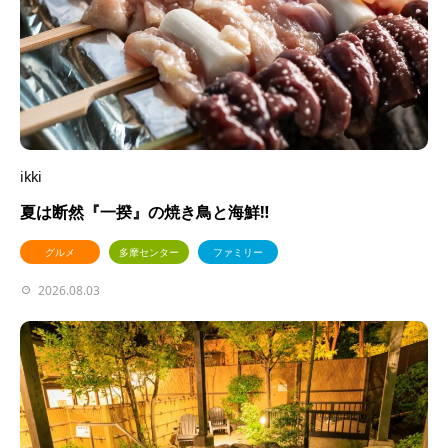
ikki
夏は断然『一揆』の焼き鳥と海鮮‼︎
グルメ
多摩センター
ファミリー
2026.08.03