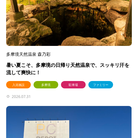
多摩境天然温泉 森乃彩
暑い夏こそ、多摩境の日帰り天然温泉で、スッキリ汗を
流して爽快に！
入浴施設
多摩境
駐車場
ファミリー
2026.07.31