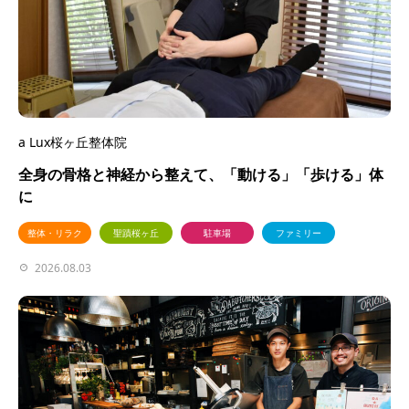
a Lux桜ヶ丘整体院
全身の骨格と神経から整えて、「動ける」「歩ける」体
に
整体・リラク
聖蹟桜ヶ丘
駐車場
ファミリー
2026.08.03