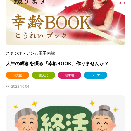
スタジオ・アン八王子南館
人生の輝きを綴る『幸齢BOOK』作りませんか？
写真館
南大沢
駐車場
シニア
2023.10.04