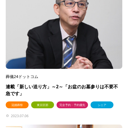
葬儀24ドットコム
連載「新しい送り方」～2～「お盆のお墓参りは不要不
急です」
冠婚葬祭
東京区部
完全予約・予約優先
シニア
2023.07.06