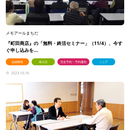
メモアールまちだ
『町田商店』の「無料・終活セミナー」（11/4）、今す
ぐ申し込みを...
冠婚葬祭
南大沢
完全予約・予約優先
シニア
2023.10.16