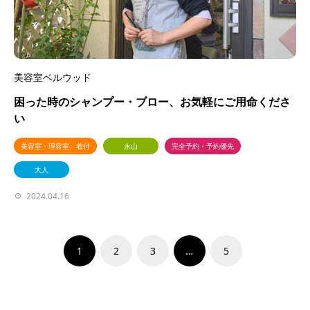
美容室ベルウッド
困った時のシャンプー・ブロー、お気軽にご用命くださ
い
美容室・理容室、着付
永山
完全予約・予約優先
大人
2024.04.16
1
2
3
…
5