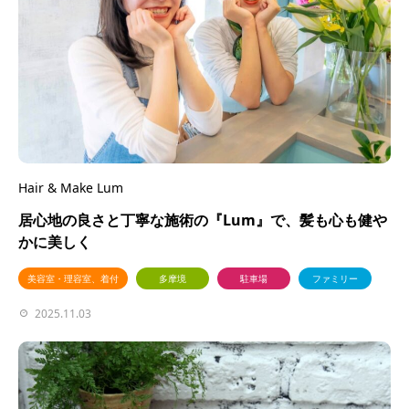
Hair & Make Lum
居心地の良さと丁寧な施術の『Lum』で、髪も心も健や
かに美しく
美容室・理容室、着付
多摩境
駐車場
ファミリー
2025.11.03