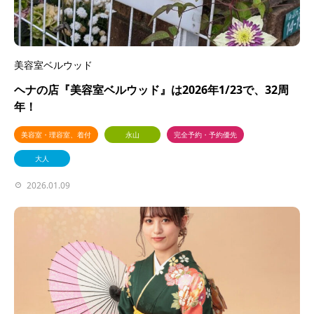
美容室ベルウッド
ヘナの店『美容室ベルウッド』は2026年1/23で、32周
年！
美容室・理容室、着付
永山
完全予約・予約優先
大人
2026.01.09