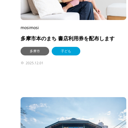
mosimosi
多摩市本のまち 書店利用券を配布します
多摩市
子ども
2025.12.01