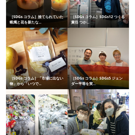
［SDGs コラム］捨てられていた
［SDGs コラム］SDGs12 つくる
蝋燭と花を新たな...
責任 つか...
［SDGs コラム］「市場に出ない
［SDGs コラム］SDGs5 ジェン
物」から「いつで...
ダー平等を実...