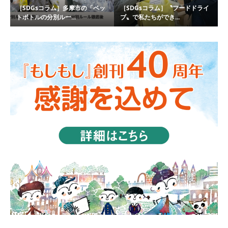
［SDGsコラム］多摩市の「ペッ
［SDGsコラム］〝フードドライ
トボトルの分別ルー...
ブ〟で私たちができ...