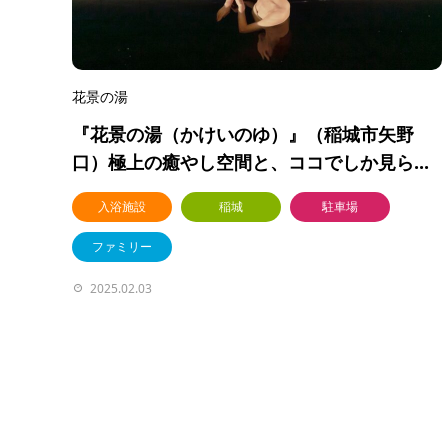
花景の湯
『花景の湯（かけいのゆ）』（稲城市矢野
口）極上の癒やし空間と、ココでしか見ら...
入浴施設
稲城
駐車場
ファミリー
2025.02.03