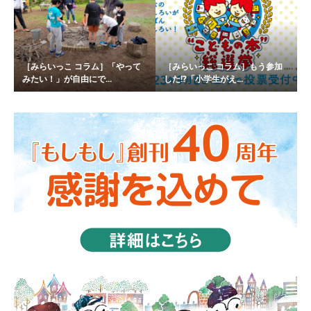
［みらいっこ コラム］「やって
［みらいっこ コラム］もう参加
みたい！」が自由にで...
した!?「小学生がえ...