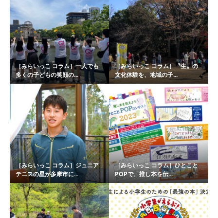
［みらいっこ コラム］一人でも
［みらいっこ コラム］〝生〟の
多くの子どもの笑顔の...
文化体験を、地域の子...
［みらいっこ コラム］ジュニア
［みらいっこ コラム］ひとこと
テニスの星が多摩市に...
POPで、推し本を伝...